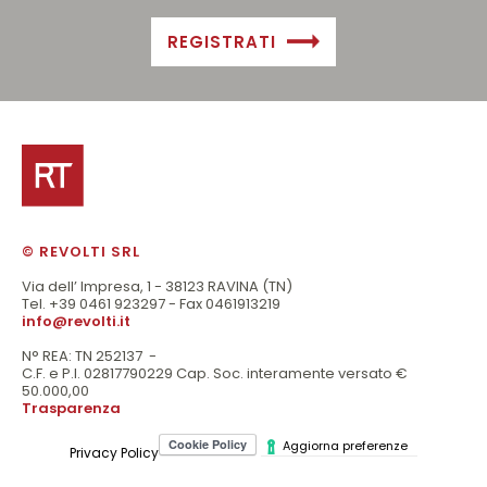
REGISTRATI
© REVOLTI SRL
Via dell’ Impresa, 1 - 38123 RAVINA (TN)
Tel. +39 0461 923297 - Fax 0461913219
info@revolti.it
N° REA: TN 252137 -
C.F. e P.I. 02817790229 Cap. Soc. interamente versato €
50.000,00
Trasparenza
Aggiorna preferenze
Privacy Policy