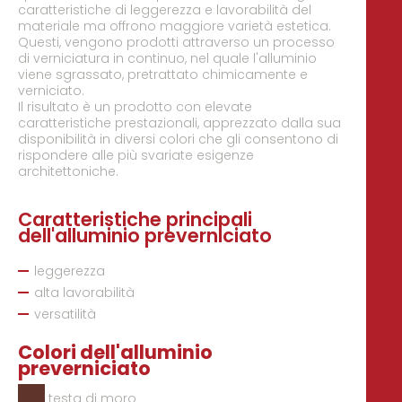
caratteristiche di leggerezza e lavorabilità del
Adatto per
materiale ma offrono maggiore varietà estetica.
Adatto per
coperture
Questi, vengono prodotti attraverso un processo
Utilizzabile anche negli ambienti più
di verniciatura in continuo, nel quale l'alluminio
tubi e canali di scolo
aggressivi.
viene sgrassato, pretrattato chimicamente e
lavori di lattoneria
verniciato.
Il risultato è un prodotto con elevate
• Scheda tecnica
caratteristiche prestazionali, apprezzato dalla sua
• Scheda tecnica
disponibilità in diversi colori che gli consentono di
rispondere alle più svariate esigenze
architettoniche.
Caratteristiche principali
dell'alluminio preverniciato
leggerezza
alta lavorabilità
versatilità
Colori dell'alluminio
preverniciato
testa di moro