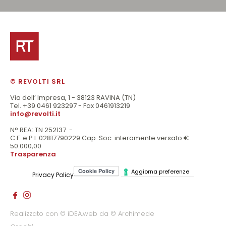
© REVOLTI SRL
Via dell’ Impresa, 1 - 38123 RAVINA (TN)
Tel. +39 0461 923297 - Fax 0461913219
info@revolti.it
N° REA: TN 252137 -
C.F. e P.I. 02817790229 Cap. Soc. interamente versato €
50.000,00
Trasparenza
Aggiorna preferenze
Privacy Policy
Realizzato con © iDEA.web da © Archimede